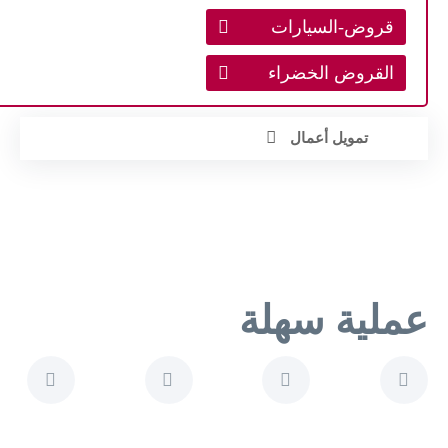
قروض-السيارات
القروض الخضراء
تمويل أعمال
ﻋﻤﻠﻴﺔ ﺳﻬﻠﺔ